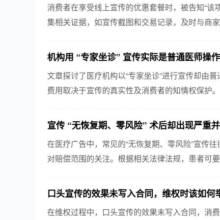
消费者在享受线上宣传的优惠套餐时，被告知“该
集相关证据，如宣传截图和交易记录，及时与商家
寻求法律途径，要求按约履行或赔偿。
机构用 “专家坐诊” 宣传实际是普通医师操
文章探讨了医疗机构以“专家坐诊”进行宣传却由
费用取决于宣传的真实性及消费者的知情权保护。
的潜在责任及赔偿原则，有助于维护消费者权益。
宣传 “无恢复期、零风险” 术后却出现严重
在医疗广告中，常见的“无恢复期、零风险”宣传
对赔偿范围的关注。根据相关法律法规，患者可要
这一问题再次提醒人们关注医疗广告的真实性与风
口头宣传的效果未写入合同，维权时该如何
在维权过程中，口头宣传的效果未写入合同，消费