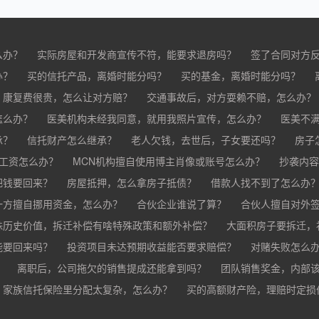
么办？
实际房屋和开发商宣传不符，能要求退房吗？
签了合同对方
办？
买的房子有问题怎么办？
买的信托产品，离婚时能分吗？
买家跳单怎么办？
买的基金，离婚时能分吗？
购买的房子有抵押怎
分？
，康复费很贵，怎么让对方赔？
交通事故后，对方耍赖不赔，怎么办？
怎么办？
车祸导致人死亡，怎么办？
医美机构未经我同意，就用我照片宣传，怎么办？
医美不
承？
疗事故怎么赔偿？
信托财产怎么继承？
手术失败怎么赔？
老人欠钱，去世后，子女要还吗？
康复治疗费用高昂，医院说只
房子
欠工资怎么办？
MCN机构擅自使用博主肖像或账号怎么办？
抄袭内容
把钱要回来？
房屋抵押，怎么拿房子抵债？
借款人找不到了怎么办
？
一方擅自挪用资金，怎么办？
合伙企业谁说了算？
合伙人擅自对外
殊历史价值，拆迁补偿有啥特殊政策和额外补偿？
大面积房子要拆迁，
能要回来吗？
投资项目未达预期收益能否要求赔偿？
对赌失败怎么
？
离职后，公司拖欠的销售提成还能拿到吗？
团队销售奖金，内部
家族信托保险里分配太复杂，怎么办？
公司变更提成和奖金制度，之前的业绩怎么算？
买的高额财产险，理赔时定损
销售提成和奖金未
财产险怎么才能最快赔到钱？