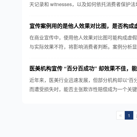
天记录和 witnesses，以及如何依托消费者
集证据，维护自身权益。
宣传案例用的是他人效果对比图，是否构成
在商业宣传中，使用他人效果对比图可能构成虚假
与实际效果不符，将影响消费者判断。案例分析显
任及赔偿。因此，企业在宣传时须确保信息真实、合
医美机构宣传 “百分百成功” 却效果不佳，
近年来，医美行业迅速发展，但部分机构却以“百
而遭受损失时，能否主张欺诈性赔偿成为一个关键
益，并对医美机构的诚信经营提出建议，以引导行业.
1