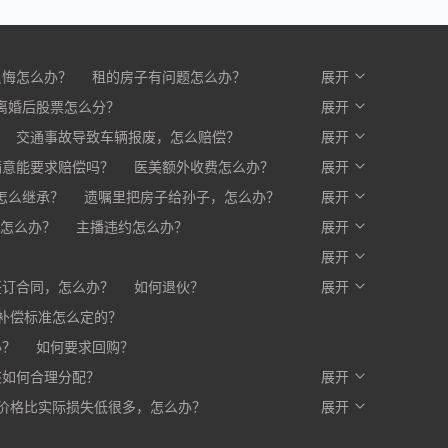
反悔怎么办？
租的房子有问题怎么办？
展开
么办？
离婚后股票怎么分？
开发商不交房怎么办?
展开
交通事故导致车辆报废，怎么赔偿？
展开
满意能要求赔偿吗？
医美额外收费怎么办？
展开
赔一部分，剩下的怎么办？
怎么继承？
遗嘱里把房子给孙子，怎么办？
展开
怎么办？
主播违约怎么办？
展开
？
展开
签订合同，怎么办？
如何退伙？
展开
补偿标准怎么定的？
办？
如何要求回购？
该如何合理分配？
展开
价格比实际损失低很多，怎么办？
写入合同，有口头约定有效吗？
展开