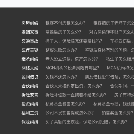
房屋纠纷
租客不付房租怎么办？
租客把房子弄坏了怎
婚姻家事
房东不退押金怎么办？
离婚后房子怎么分？
对方偷偷转移财产怎么
买房的定金能退吗？
交通事故
离婚了公司股权怎么处理？
撞了人，保险赔完还要赔钱吗？
离婚后财产怎么
车祸受伤后
医疗美容
交通事故中，医保和对方赔偿能同时拿吗？
整容失败怎么办？
整容后身体有别的问题，
继承纠纷
医美机构宣传的与实际结果不符怎么办？
老人没立遗嘱，遗产怎么分？
私生子怎么继
医
网络文娱
医疗器械出问题，怎么办？
基金怎么继承？
MCN机构的税务风险有哪些？
股票怎么继承？
MCN机构拖
民间借贷
抖音账号归谁？
欠钱不还怎么办？
朋友借钱没写借条，怎么
合伙纠纷
帮人担保借款，对方不还，我要承担全部责任吗
合伙人未按约定出资，怎么办？
合伙期间，
拆迁安置
和合伙人有矛盾，怎么办？
拆迁补偿款一直拖着不给怎么办？
房子有特
投资纠纷
私募基金暴雷怎么办？
私募基金亏损，钱还
福利工资
公司不发销售提成怎么办？
销售奖金怎么算
保险纠纷
销售目标未完成，公司有权不发提成和奖金吗？
买了高额的重疾险，保险公司拒赔，怎么办？
公司以各种理由克扣销售提成，如何维权？
被忽悠买了高额保险，可以退吗？
买了企业